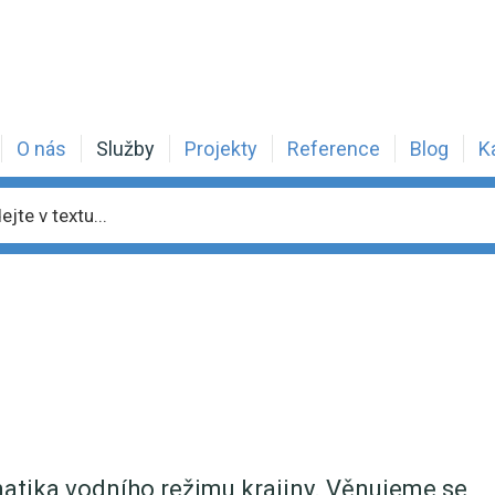
O nás
Služby
Projekty
Reference
Blog
K
atika vodního režimu krajiny. Věnujeme se