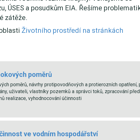
zu, ÚSES a posudkům EIA. Řešíme problemati
é zátěže.
oblasti
Životního prostředí na stránkách
tokových poměrů
ých poměrů, návrhy protipovodňových a protierozních opatření, 
ny, uživateli, vlastníky pozemků a správci toků, zpracování př
ů realizace, vyhodnocování účinnosti
 činnost ve vodním hospodářství