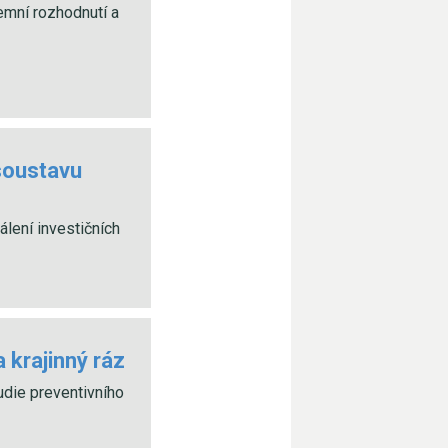
emní rozhodnutí a
 soustavu
lení investičních
 krajinný ráz
udie preventivního