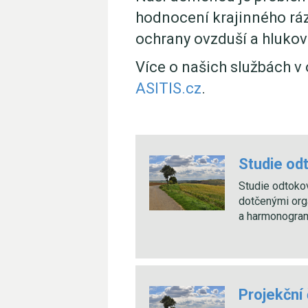
hodnocení krajinného rá
ochrany ovzduší a hlukov
Více o našich službách v 
ASITIS.cz
.
Studie od
Studie odtokov
dotčenými orgá
a harmonogram
Projekční