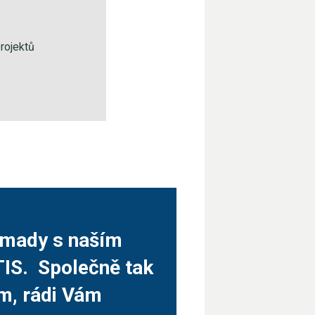
rojektů
romady s naším
TIS. Společně tak
ám, rádi Vám