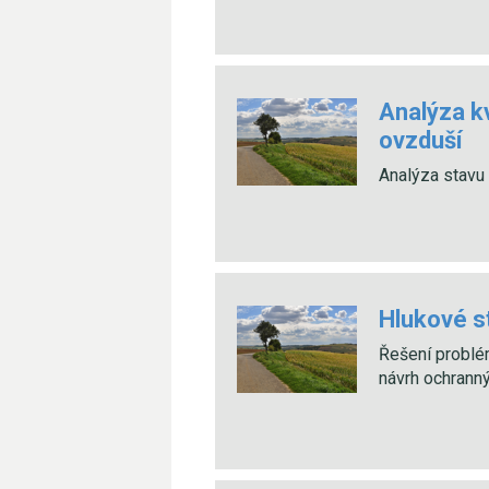
Analýza k
ovzduší
Analýza stavu
Hlukové s
Řešení problém
návrh ochrann