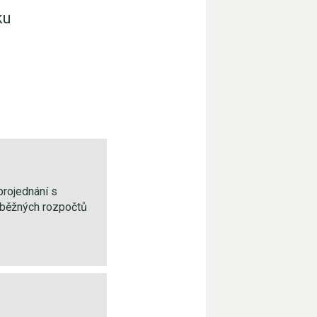
ku
projednání s
edběžných rozpočtů