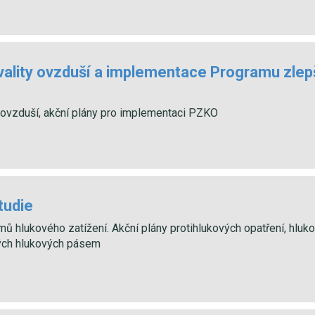
vality ovzduší a implementace Programu zlepš
 ovzduší, akční plány pro implementaci PZKO
tudie
ů hlukového zatížení. Akční plány protihlukových opatření, hluk
ých hlukových pásem