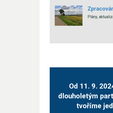
Zpracován
Plány, aktuali
Od 11. 9. 202
dlouholetým part
tvoříme jed