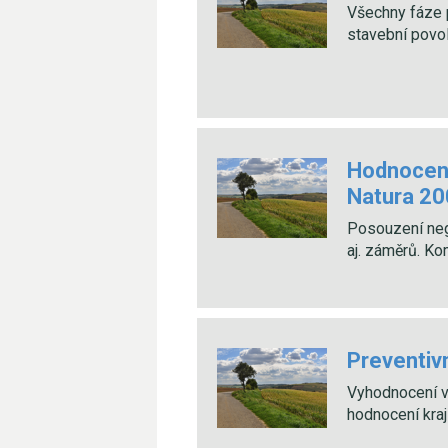
Všechny fáze 
stavební povol
Hodnocení 
Natura 2
Posouzení nega
aj. záměrů. Ko
Preventivn
Vyhodnocení v
hodnocení kra