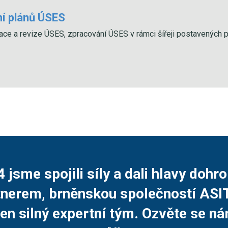
í plánů ÚSES
zace a revize ÚSES, zpracování ÚSES v rámci šířeji postavených p
4 jsme spojili síly a dali hlavy doh
nerem, brněnskou společností ASI
en silný expertní tým. Ozvěte se n