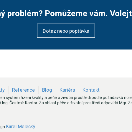
ný problém? Pomůžeme vám. Volejt
Dotaz nebo poptávka
kty
Reference
Blog
Kariéra
Kontakt
den systém řízení kvality a péče o životní prostředí podle požadavků n
 Ing. Čestmír Kantor. Za oblast péče o životní prostředí odpovídá Mgr. Zd
Karel Melecký
ign