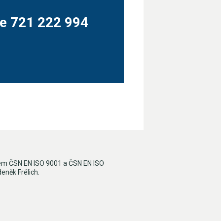
e 721 222 994
orem ČSN EN ISO 9001 a ČSN EN ISO
eněk Frélich.