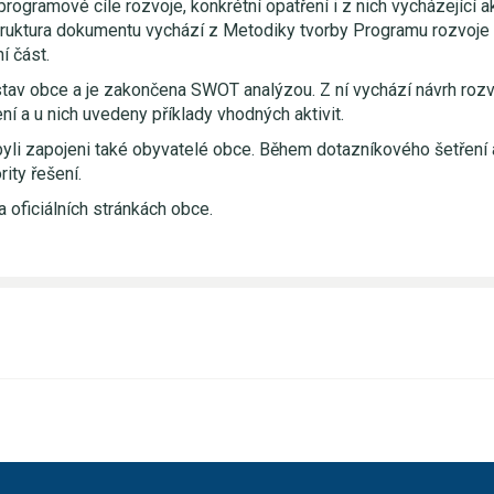
rogramové cíle rozvoje, konkrétní opatření i z nich vycházející ak
. Struktura dokumentu vychází z Metodiky tvorby Programu rozvoj
í část.
tav obce a je zakončena SWOT analýzou. Z ní vychází návrh rozvo
ní a u nich uvedeny příklady vhodných aktivit.
yli zapojeni také obyvatelé obce. Během dotazníkového šetření 
rity řešení.
 oficiálních stránkách obce.