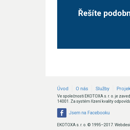
Řešíte podob
Úvod
O nás
Služby
Proje
Ve společnosti EKOTOXA s. r. o. je zave
14001. Za systém řízení kvality odpovídá
Jsem na Facebooku
EKOTOXA s. r. o. © 1995–2017. Webdes