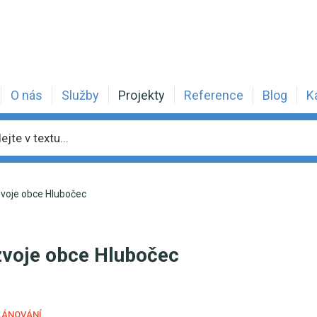
O nás
Služby
Projekty
Reference
Blog
K
zvoje obce Hlubočec
ozvoje obce Hlubočec
LÁNOVÁNÍ