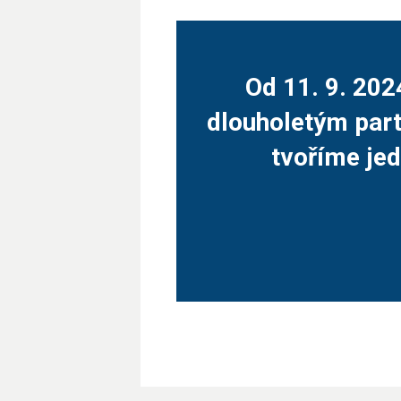
Od 11. 9. 202
dlouholetým part
tvoříme jed