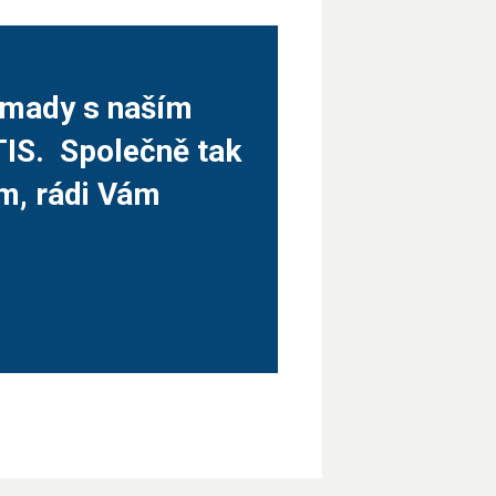
romady s naším
TIS. Společně tak
ám, rádi Vám