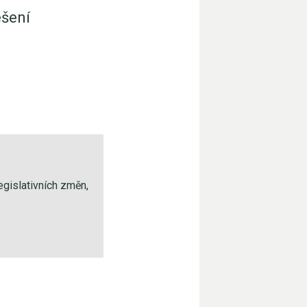
ešení
egislativních změn,