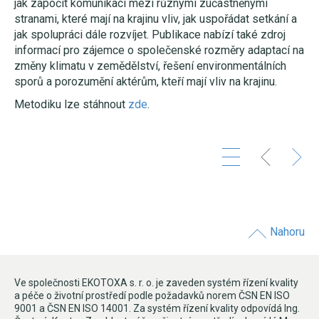
jak započít komunikaci mezi různými zúčastněnými
stranami, které mají na krajinu vliv, jak uspořádat setkání a
jak spolupráci dále rozvíjet. Publikace nabízí také zdroj
informací pro zájemce o společenské rozměry adaptací na
změny klimatu v zemědělství, řešení environmentálních
sporů a porozumění aktérům, kteří mají vliv na krajinu.
Metodiku lze stáhnout
zde
.
Nahoru
Ve společnosti EKOTOXA s. r. o. je zaveden systém řízení kvality
a péče o životní prostředí podle požadavků norem ČSN EN ISO
9001 a ČSN EN ISO 14001. Za systém řízení kvality odpovídá Ing.